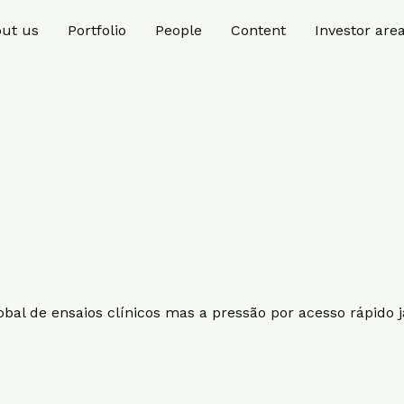
ut us
Portfolio
People
Content
Investor are
al de ensaios clínicos mas a pressão por acesso rápido j